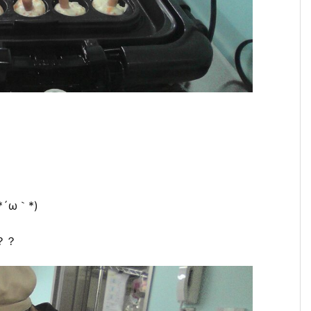
ω｀*)
？？