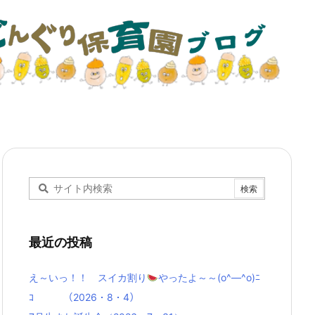
最近の投稿
え～いっ！！ スイカ割り
やったよ～～(o^―^o)ﾆ
ｺ （2026・8・4）