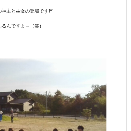
の神主と巫女の登場です⛩
あるんですよ～（笑）