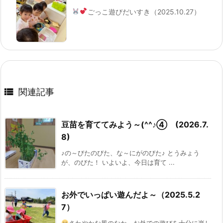
ごっこ遊びだいすき
（2025.10.27）

関連記事
豆苗を育ててみよう～(^^♪④ (2026.7.
8)
♪の～びたのびた、な～にがのびた♪ とうみょう
が、のびた！ いよいよ、今日は育て ...
お外でいっぱい遊んだよ～（2025.5.2
7）
さわやかな風のなか、お外での遊びを十分に楽し