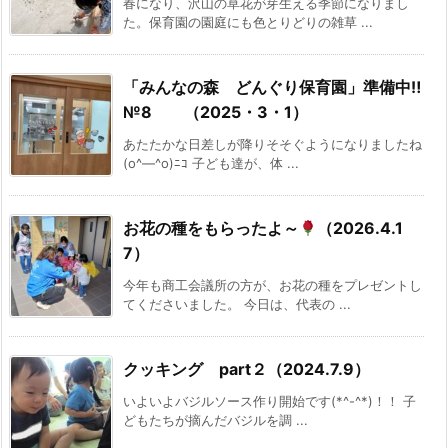
春になり、沢山の草花が芽生える季節になりまし
た。保育園の園庭にも色とりどりの雑草 ...
「みんなの森 どんぐり保育園」準備中‼
№8 （2025・3・1）
あたたかな日差しが降りそそぐようになりましたね
(o^―^o)ﾆｺ 子ども達が、体 ...
お花の種をもらったよ～
（2026.4.1
7）
今年も商工会議所の方が、お花の種をプレゼントし
てくださいました。 今日は、代表の ...
クッキング part２（2024.7.9）
いよいよバジルソース作り開始です(*^-^*)！！ 子
どもたちが摘んだバジルを調 ...