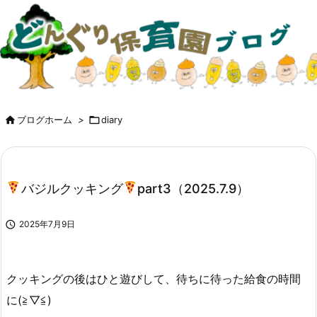

ブログホーム
>

diary
バジルクッキング
part3（2025.7.9）

2025年7月9日
クッキングの後はひと遊びして、待ちに待った給食の時間
に(≧▽≦)