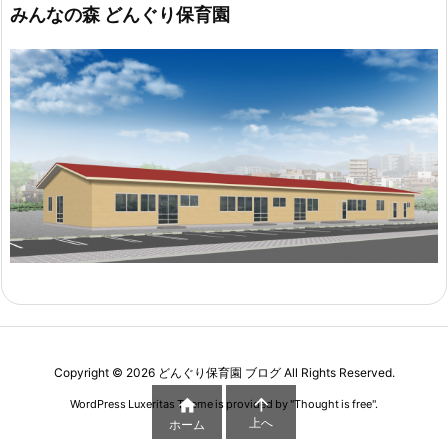
みんなの森 どんぐり保育園
Copyright ©
2026
どんぐり保育園 ブログ
All Rights Reserved.


WordPress Luxeritas Theme is provided by "
Thought is free
".
上へ
ホーム