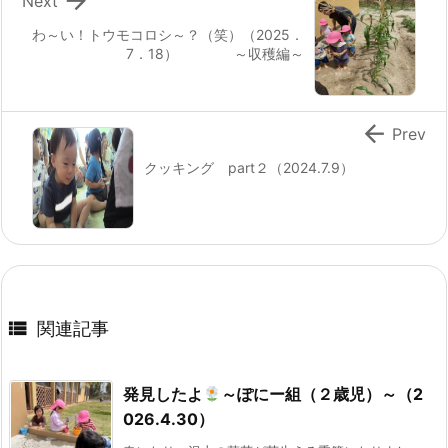
Next
わ～い！トウモコロシ～？（笑）（2025．
7．18） ～収穫編～

Prev
クッキング part２（2024.7.9）

関連記事
発見したよ
～ぽにー組（２歳児）～（2
026.4.30）